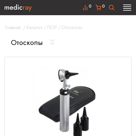
0
0
Главная
/
Каталог
/
ЛОР
/
Отоскопы
Отоскопы